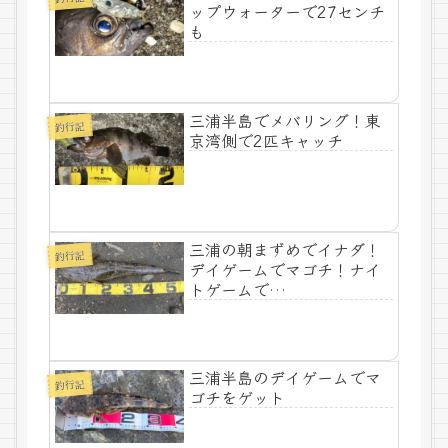
ップウォーターで27センチ
も
三浦半島でメバリング！東
釣行記
京湾側で2匹キャッチ
三浦の朝まずめでイナダ！
釣行記
デイゲームでマゴチ！ナイ
トゲームで…
三浦半島のデイゲームでマ
釣行記
ゴチをゲット