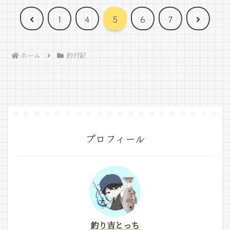
前
次
1
4
5
6
7
へ
へ
ホーム
釣行記
プロフィール
釣り吉とっち