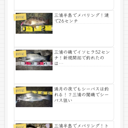
三浦半島でメバリング！漣
釣行記
で26センチ
三浦の磯でイソヒラ52セン
釣行記
チ！新規開拓で釣れたの
は…
満月の夜でもシーバスは釣
釣行記
れる！？三浦の闇磯でシー
バス狙い
三浦半島でメバリング！ト
釣行記