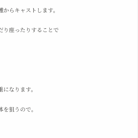
離からキャストします。
だり座ったりすることで
重になります。
体を狙うので。