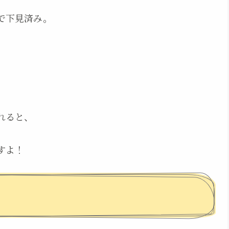
で下見済み。
れると、
すよ！