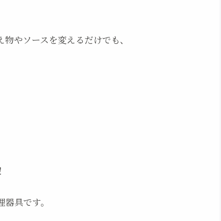
。
え物やソースを変えるだけでも、
！
理器具です。