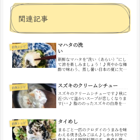
関連記事
マハタの洗
釣魚レシピ
い
新鮮なマハタを“洗い（あらい）”にし
て涼を楽しみましょう！♪爽やかな梅
酢で味わう、蒸し暑い日本の夏に欠か
せないお料理です。
スズキのクリームシチュー
釣魚レシピ
スズキのクリームシチューです♪秋に
近づいて温かいスープが恋しくなりま
す(^^♪ 脂ののったスズキの白身をた
っぷり具材のメインにして、コクだし
にはスズキの肝が隠し味です♪( ´▽
｀)
タイめし
釣魚レシピ
まるごと一匹のクロダイのうまみを味
わえる炊き込みごはん♪しかも10分で
炊き上がる時短料理です。食卓も華や