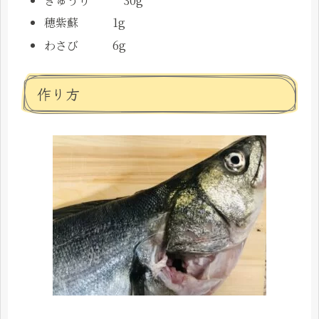
きゅうり 30g
穂紫蘇 1g
わさび 6g
作り方