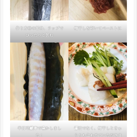
作り方
⑤
の部分、ラップで
梅干しを叩いてペーストに
ぴったりと包む
半日冷蔵庫で寝かしまし
醤油でなく、梅干しときゅ
た
！
うりも合わせていただきま