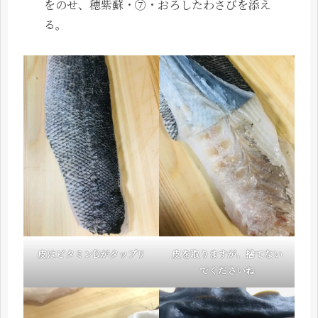
をのせ、穂紫蘇・⑦・おろしたわさびを添え
る。
皮はビタミンDがタップリ
皮を取りますが、捨てない
でくださいね