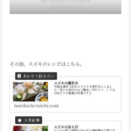
葱と七味を振ってできあがり
コラーゲンたっぷり
その他、スズキのレシピはこちら。
スズキの湯引き
今回は満月で釣れたスズキを湯引きにしまし
た！目にも涼やかなご馳走。冷たくて、レアな
口あたりが最高の料理です♪
tsurikichi-totchi.com
スズキのあら汁
スズキの肝と味噌を合わせた漁師風の汁物です。