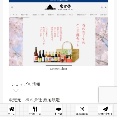
Screenshot
ショップの情報
販売元 株式会社 飯尾醸造
住所 京都府宮津市小田宿野373
ホーム
釣魚レシピ
釣行記
Instagram
お問い合わせ