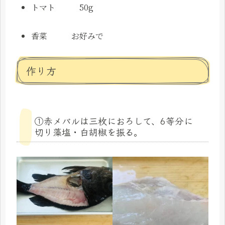
トマト 50g
香菜 お好みで
作り方
①赤メバルは三枚におろして、6等分に
切り藻塩・白胡椒を振る。