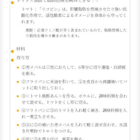
トマト：「リコピン」は、肝臓脂肪を燃焼させたり強い抗
酸化作用で、活性酸素によるダメージを身体から守ってく
れます。
黒酢：必須アミノ酸が多く含まれているので、脂肪燃焼した
り筋肉を増やす働きがあります。
材料
作り方
①赤メバルは三枚におろして、6等分に切り藻塩・白胡椒
を振る。
②フライパンに米油を引いて、①を皮目から両面焼いてバ
ットに取り出しておく。
③＜トマト黒酢あん＞を作る。ボウルに、調味料類を合わ
せて混ぜる。トマトをくし形に切る。
④フライパンに③のトマトを入れ軽く焼き、調味料類を入
れ一煮立ちさせる。
⑤④に②の焼いた赤メバルを入れて軽く混ぜ合わせ、水溶
き片栗粉でトロミをつける。
⑥皿に⑤を盛り付け、香菜を飾る。