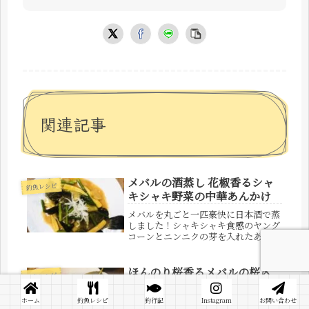
関連記事
メバルの酒蒸し 花椒香るシャ
釣魚レシピ
キシャキ野菜の中華あんかけ
メバルを丸ごと一匹豪快に日本酒で蒸
しました！シャキシャキ食感のヤング
コーンとニンニクの芽を入れたあんか
けがごはんと相性抜群。
ほんのり桜香るメバルの桜〆
釣魚レシピ
三浦で釣れた新鮮なメバルを、桜の葉
でしめたお口の中でも春を満喫できる
ホーム
釣魚レシピ
釣行記
Instagram
お問い合わせ