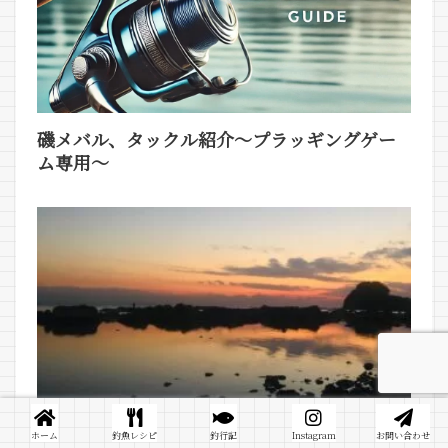
磯メバル、タックル紹介～プラッギングゲー
ム専用～
ホーム
釣魚レシピ
釣行記
Instagram
お問い合わせ
闇磯釣行で必要な道具、心得について