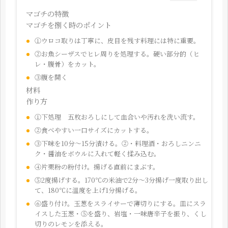
マゴチの特徴
マゴチを捌く時のポイント
①ウロコ取りは丁寧に、皮目を残す料理には特に重要。
②お魚シーザスでヒレ周りを処理する。硬い部分的（ヒ
レ・腹骨）をカット。
③腹を開く
材料
作り方
①下処理 五枚おろしにして血合いや汚れを洗い流す。
②食べやすい一口サイズにカットする。
③下味を10分〜15分漬ける。②・料理酒・おろしニンニ
ク・醤油をボウルに入れて軽く揉み込む。
④片栗粉の粉付け。揚げる直前にまぶす。
⑤2度揚げする。170℃の米油で2分〜3分揚げ一度取り出し
て、180℃に温度を上げ1分揚げる。
⑥盛り付け。玉葱をスライサーで薄切りにする。皿にスラ
イスした玉葱・⑤を盛り、岩塩・一味唐辛子を振り、くし
切りのレモンを添える。