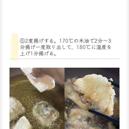
⑤2度揚げする。170℃の米油で2分〜3
分揚げ一度取り出して、180℃に温度を
上げ1分揚げる。