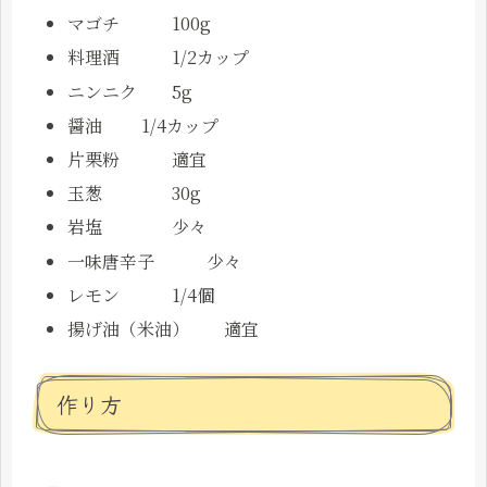
マゴチ 100g
料理酒 1/2カップ
ニンニク 5g
醤油 1/4カップ
片栗粉 適宜
玉葱 30g
岩塩 少々
一味唐辛子 少々
レモン 1/4個
揚げ油（米油） 適宜
作り方