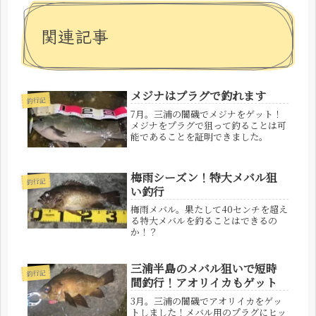
関連記事
メジナはプラグで釣れます
釣行記
7月。三浦の闇磯でメジナをゲット！
メジナをプラグで狙って釣ることは可
能であることを証明できました。
梅雨シーズン！特大メバル狙
釣行記
い釣行
梅雨メバル。果たして40センチを超え
る特大メバルを釣ることはできるの
か！？
三浦半島のメバル狙いで短時
釣行記
間釣行！アオリイカもゲット
3月。三浦の闇磯でアオリイカをゲッ
トしました！メバル用のプラグにヒッ