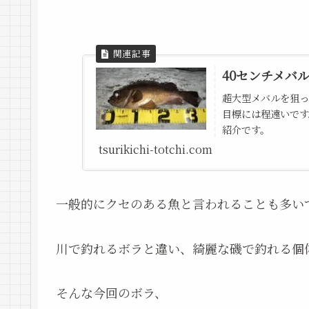
40センチメバ
超大型メバルを狙っ
目標には程遠いです
紹介です。
tsurikichi-totchi.com
一般的にクセのある魚と言われることも多い
川で釣れるボラと違い、綺麗な磯で釣れる個
そんな今回のボラ、