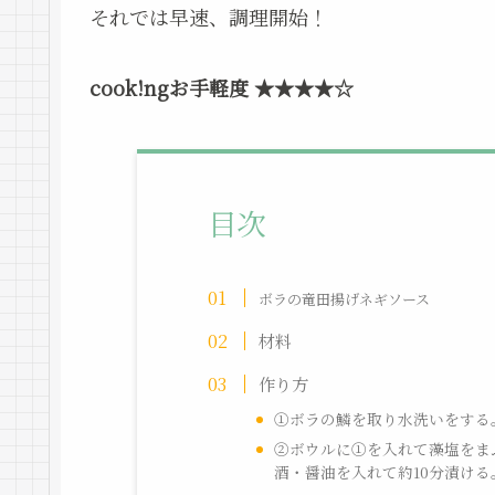
それでは早速、調理開始！
cook!ngお手軽度 ★★★★☆
目次
ボラの竜田揚げネギソース
材料
作り方
①ボラの鱗を取り水洗いをする
②ボウルに①を入れて藻塩をま
酒・醤油を入れて約10分漬ける