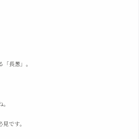
る「長葱」。
。
ね。
必見です。