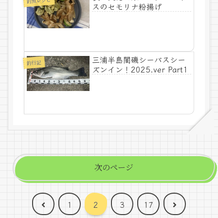
釣魚レシピ
スのセモリナ粉揚げ
三浦半島闇磯シーバスシー
釣行記
ズンイン！2025.ver Part1
次のページ
前
次
1
2
3
17