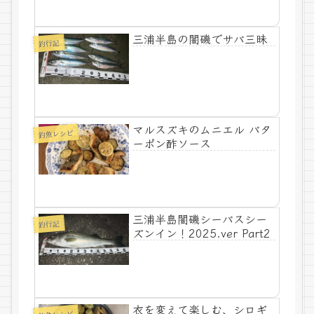
三浦半島の闇磯でサバ三昧
釣行記
マルスズキのムニエル バタ
釣魚レシピ
ーポン酢ソース
三浦半島闇磯シーバスシー
釣行記
ズンイン！2025.ver Part2
衣を変えて楽しむ、シロギ